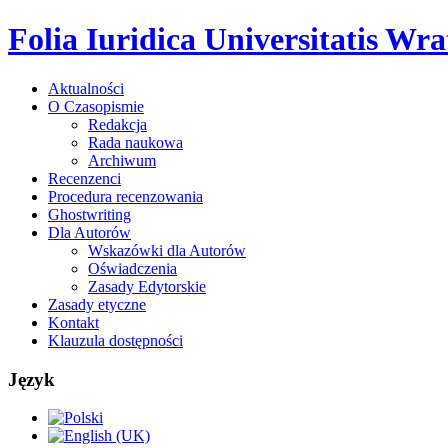
Folia Iuridica Universitatis Wrat
Aktualności
O Czasopismie
Redakcja
Rada naukowa
Archiwum
Recenzenci
Procedura recenzowania
Ghostwriting
Dla Autorów
Wskazówki dla Autorów
Oświadczenia
Zasady Edytorskie
Zasady etyczne
Kontakt
Klauzula dostępności
Język